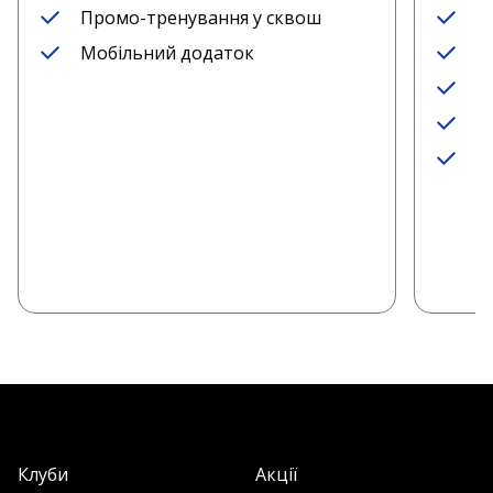
Промо-тренування у сквош
А
Мобільний додаток
Р
П
П
М
Клуби
Акції