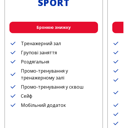
SPORT
Бронюю знижку
Тренажерний зал
Т
Групові заняття
Г
Роздягальня
Б
Промо-тренування у
Р
тренажерному залі
П
Промо-тренування у сквош
П
Сейф
т
Мобільний додаток
П
С
М