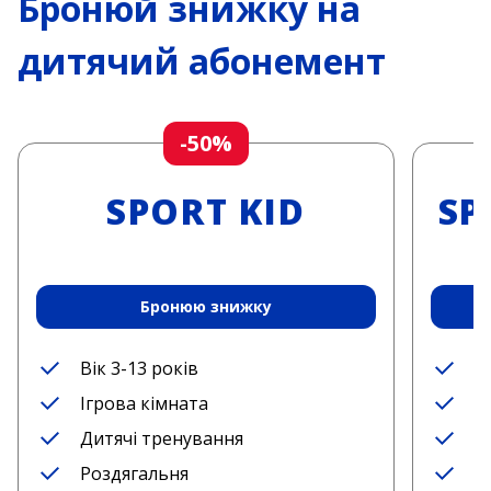
Бронюй знижку на
дитячий абонемент
-50%
SPORT KID
SP
Бронюю знижку
Вік 3-13 років
В
Ігрова кімната
І
Дитячі тренування
Д
Роздягальня
Д