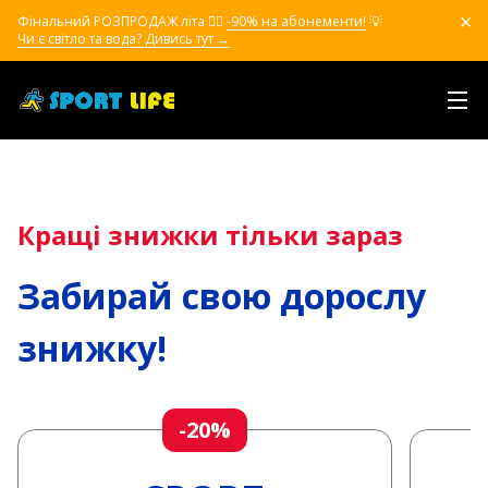
Фінальний РОЗПРОДАЖ літа ❤️‍🔥
-90% на абонементи!
💡
Чи є світло та вода? Дивись тут →
Кращі знижки тільки зараз
Забирай свою дорослу
знижку!
-20%