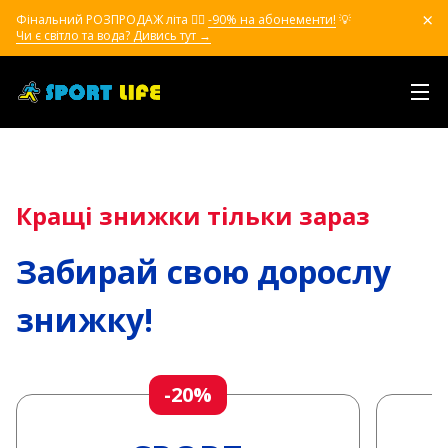
Фінальний РОЗПРОДАЖ літа ❤️‍🔥
-90% на абонементи!
💡
Чи є світло та вода? Дивись тут →
Кращі знижки тільки зараз
Забирай свою дорослу
знижку!
-20%