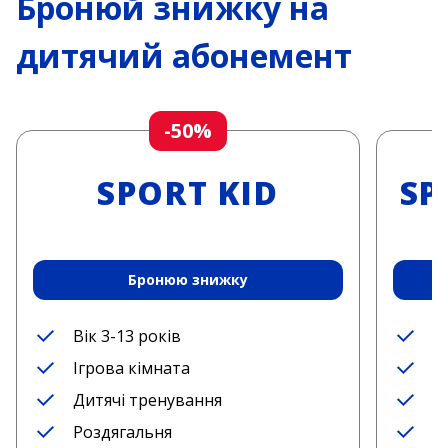
Бронюй знижку на
дитячий абонемент
-50%
SPORT KID
SP
Бронюю знижку
Вік 3-13 років
В
Ігрова кімната
І
Дитячі тренування
Д
Роздягальня
Д