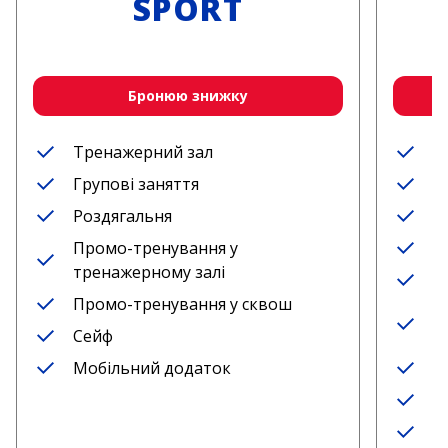
SPORT
Бронюю знижку
Тренажерний зал
Т
Групові заняття
Г
Роздягальня
Б
Промо-тренування у
Р
тренажерному залі
П
Промо-тренування у сквош
П
Сейф
т
Мобільний додаток
П
С
М