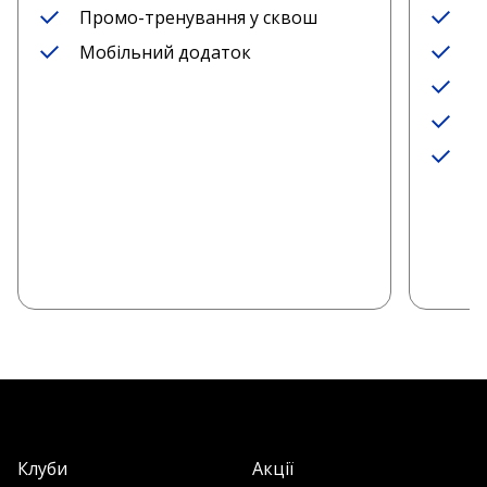
Промо-тренування у сквош
А
Мобільний додаток
Р
П
П
М
Клуби
Акції