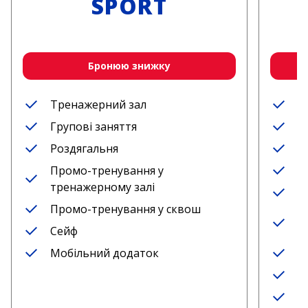
SPORT
Бронюю знижку
Тренажерний зал
Т
Групові заняття
Г
Роздягальня
Б
Промо-тренування у
Р
тренажерному залі
П
Промо-тренування у сквош
П
Сейф
т
Мобільний додаток
П
С
М