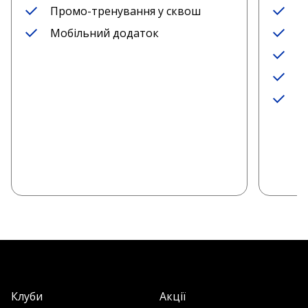
Промо-тренування у сквош
А
Мобільний додаток
Р
П
П
М
Клуби
Акції