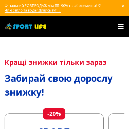
Фінальний РОЗПРОДАЖ літа ❤️‍🔥
-90% на абонементи!
💡
Чи є світло та вода? Дивись тут →
Кращі знижки тільки зараз
Забирай свою дорослу
знижку!
-20%