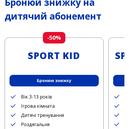
Бронюй знижку на
дитячий абонемент
-50%
SPORT KID
SP
Бронюю знижку
Вік 3-13 років
В
Ігрова кімната
І
Дитячі тренування
Д
Роздягальня
Д