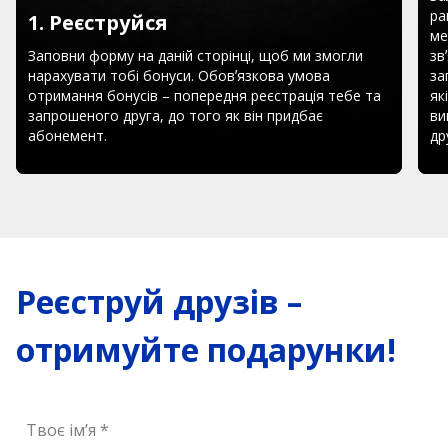
ра
1. Реєструйся
ме
Заповни форму на даній сторінці, щоб ми змогли
зв
нарахувати тобі бонуси. Обовʼязкова умова
за
отримання бонусів – попередня реєстрація тебе та
як
запрошеного друга, до того як він придбає
ви
абонемент.
дру
Реєструй друзів –
отримуйте подарунки!
Твоє ім’я *