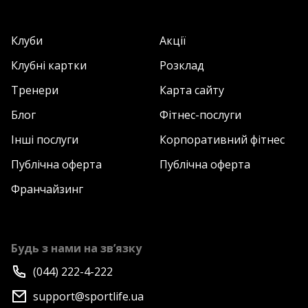
календарних днів з дати такої реєстрації річної
клубної картки типу «індивідуальна повна» будь-
якої доступної категорії у відповідному фітнес-клубі
Клуби
Акції
Sport Life, діючому клієнту, який зареєстрував
Клубні картки
Розклад
такого споживача, нараховується бонус у вигляді
надання додаткових 30 календарних днів до строку
Тренери
Карта сайту
дії його клубної картки. Детальна інформація за
Блог
Фітнес-послуги
телефоном. Вартість дзвінків згідно з тарифами
Вашого оператора зв’язку.
Інші послуги
Корпоративний фітнес
Публічна оферта
Публічна оферта
Франчайзинг
Будь з нами на зв’язку
(044) 222-4-222
support@sportlife.ua