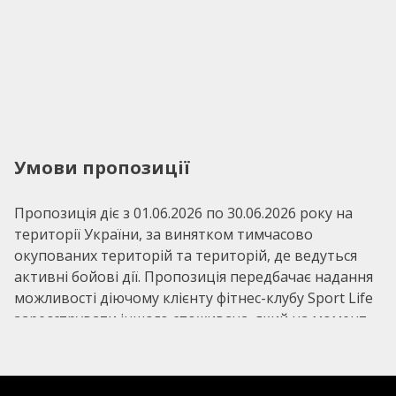
Умови пропозиції
Пропозиція діє з 01.06.2026 по 30.06.2026 року на
території України, за винятком тимчасово
окупованих територій та територій, де ведуться
активні бойові дії. Пропозиція передбачає надання
можливості діючому клієнту фітнес-клубу Sport Life
зареєструвати іншого споживача, який на момент
реєстрації не має діючої клубної картки будь-якого
фітнес-клубу Sport Life. У разі придбання
зареєстрованим споживачем протягом 30