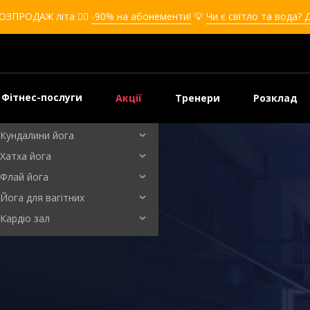
Кікбоксинг для дівчат
ОЗПРОДАЖ літа ❤️‍🔥
-90% на абонементи!
💡
Чи є світло та вода? 
Кікбоксинг для дітей
Самооборона
Самооборона для дівчат
Самооборона для дітей
Фітнес-послуги
Акції
Тренери
Розклад
Бальні танці
Кундалини йога
Хатха йога
Флай йога
Йога для вагітних
Кардіо зал