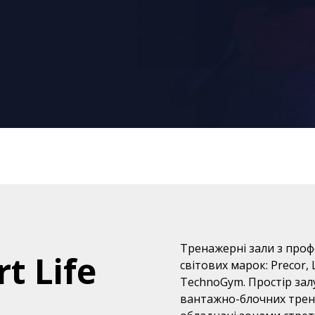
Тренажерні зали з про
t Life
світових марок: Precor, L
TechnoGym. Простір зал
вантажно-блочних тренаж