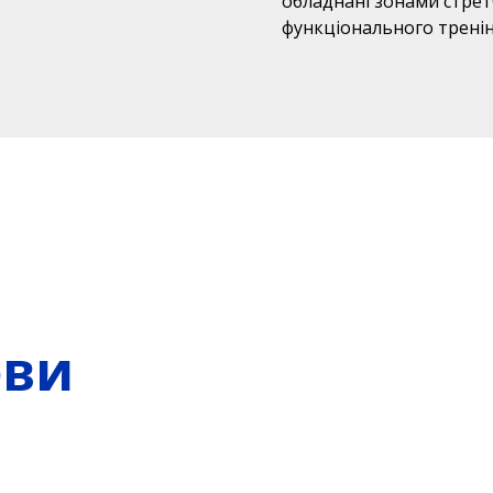
обладнані зонами стрет
функціонального тренінгу
ови