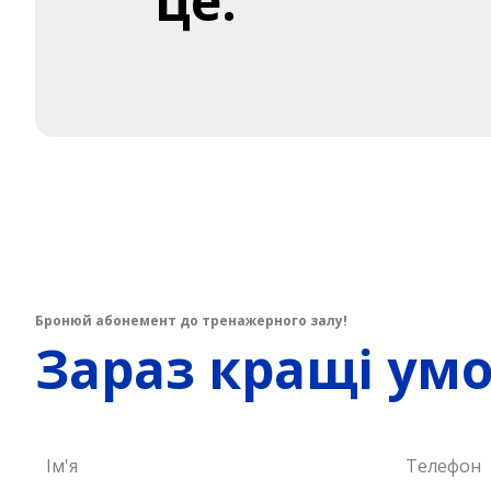
це:
Бронюй абонемент до тренажерного залу!
Зараз кращі ум
Ім'я
Телефон