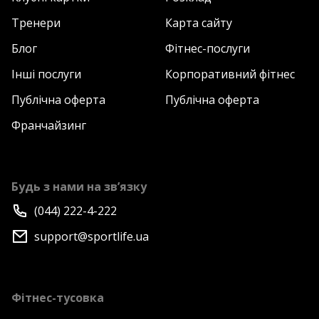
басейні. Дитяча клубна картка «Дитяча Басейн»
надається для дітей віком до 3-х років включно.
Тренери
Карта сайту
Правила відвідування дитиною фітнес-клубів «Sport
Блог
Фітнес-послуги
Life» зазначені на сайті sportlife.ua. Деталі
Пропозиції за телефоном. Вартість дзвінків, згідно
Інші послуги
Корпоративний фітнес
з тарифами Вашого оператора зв'язку.
Публічна оферта
Публічна оферта
Франчайзинг
Будь з нами на зв’язку
(044) 222-4-222
support@sportlife.ua
Фітнес-тусовка