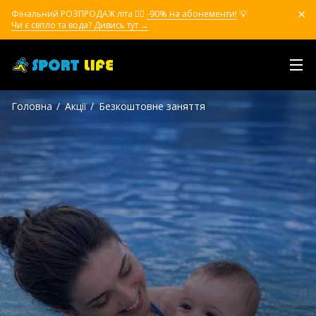
Фінальний РОЗПРОДАЖ літа ❤️‍🔥
-90% на абонементи!
💡
Чи є світло та вода? Дивись тут →
Головна
Акції
Безкоштовне заняття