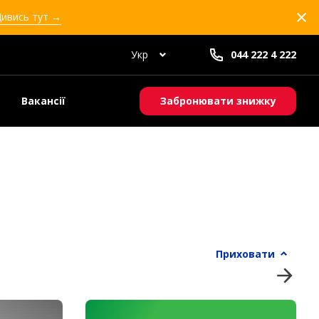
Дивись тут →
Укр
044 222 4 222
Вакансії
Забронювати знижку
Приховати