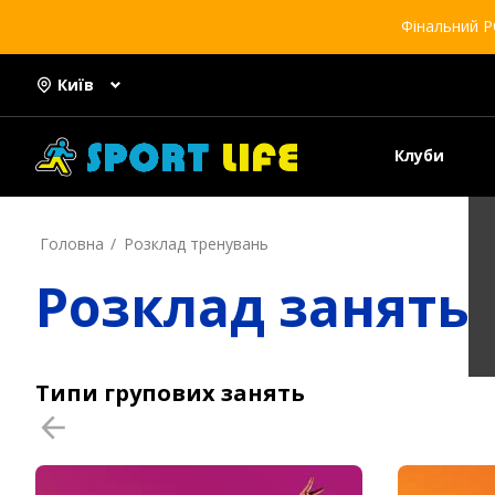
Фінальний Р
Київ
Клуби
Головна
Розклад тренувань
Розклад занять 
Типи групових занять