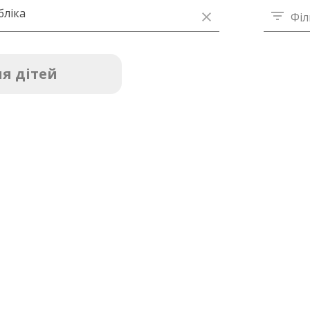
бліка
Філ
я дітей