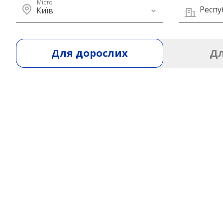
Місто
Респу
Київ
Для дорослих
Дл