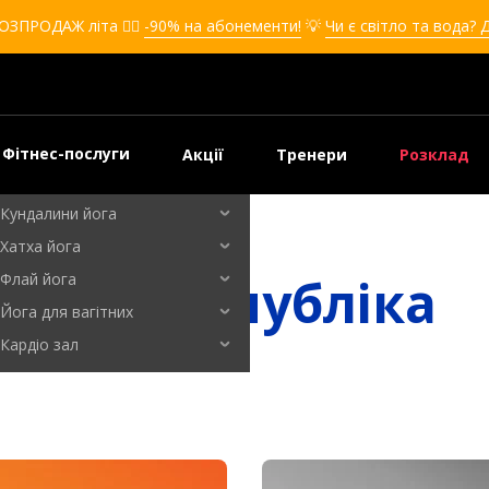
Кікбоксинг для дівчат
ОЗПРОДАЖ літа ❤️‍🔥
-90% на абонементи!
💡
Чи є світло та вода? 
Кікбоксинг для дітей
Самооборона
Самооборона для дівчат
Самооборона для дітей
Фітнес-послуги
Акції
Тренери
Розклад
Бальні танці
Кундалини йога
Хатха йога
Київ, Республіка
Флай йога
Йога для вагітних
Кардіо зал