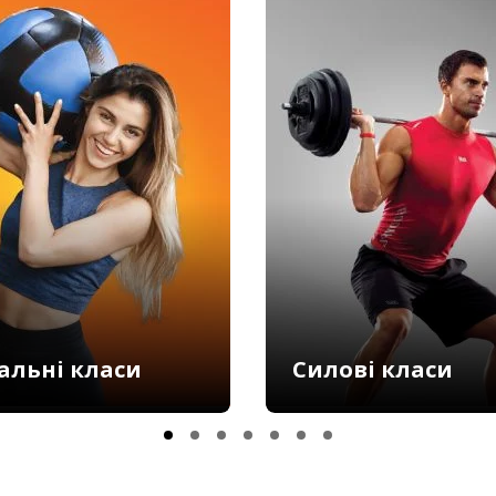
альні класи
Силові класи