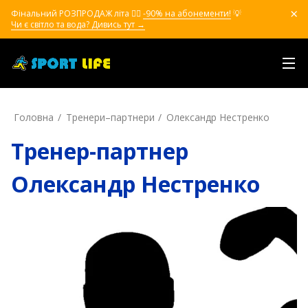
Фінальний РОЗПРОДАЖ літа ❤️‍🔥
-90% на абонементи!
💡
Чи є світло та вода? Дивись тут →
Головна
Тренери–партнери
Олександр Нестренко
Тренер-партнер
Олександр Нестренко