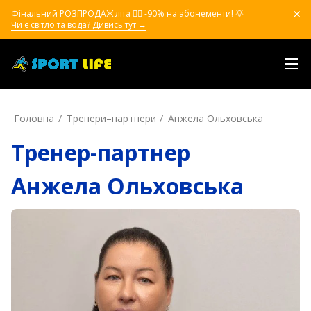
Фінальний РОЗПРОДАЖ літа ❤️‍🔥
-90% на абонементи!
💡
Чи є світло та вода? Дивись тут →
Головна
Тренери–партнери
Анжела Ольховська
Тренер-партнер
Анжела Ольховська