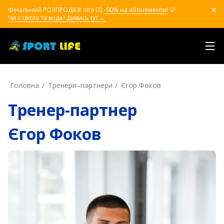
Фінальний РОЗПРОДАЖ літа ❤️‍🔥
-90% на абонементи!
💡
Чи є світло та вода? Дивись тут →
Головна
Тренери–партнери
Єгор Фоков
Тренер-партнер
Єгор Фоков