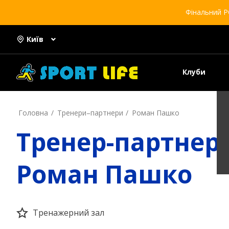
Фінальний Р
Київ
Клуби
Головна
Тренери–партнери
Роман Пашко
Тренер-партнер
Роман Пашко
Тренажерний зал