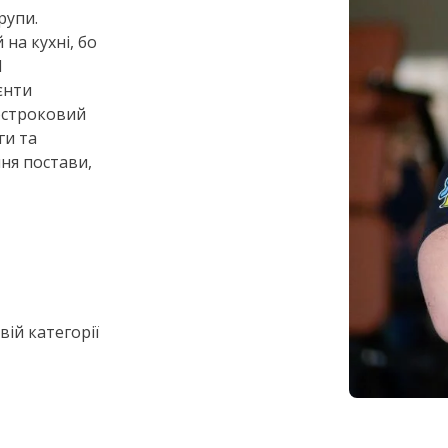
рупи.
 на кухні, бо
Я
єнти
гостроковий
ги та
ння постави,
ій категорії