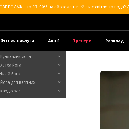
Кікбоксинг для дівчат
ОЗПРОДАЖ літа ❤️‍🔥
-90% на абонементи!
💡
Чи є світло та вода? 
Кікбоксинг для дітей
Самооборона
Самооборона для дівчат
Самооборона для дітей
Фітнес-послуги
Акції
Тренери
Розклад
Бальні танці
Кундалини йога
Хатха йога
Флай йога
Йога для вагітних
Кардіо зал