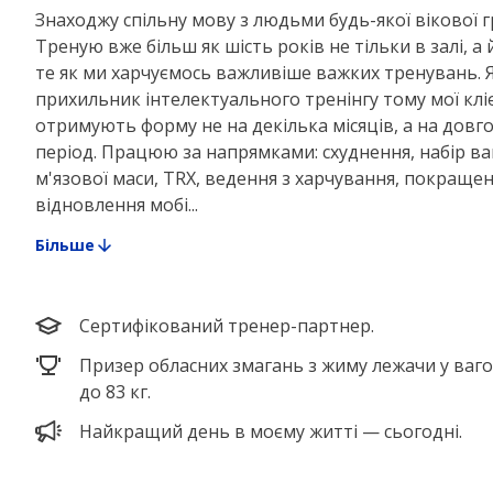
Знаходжу спільну мову з людьми будь-якої вікової г
Треную вже більш як шість років не тільки в залі, а й
те як ми харчуємось важливіше важких тренувань. 
прихильник інтелектуального тренінгу тому мої клі
отримують форму не на декілька місяців, а на дов
період. Працюю за напрямками: схуднення, набір ва
м'язової маси, TRX, ведення з харчування, покраще
відновлення мобі...
Більше
Сертифікований тренер-партнер.
Призер обласних змагань з жиму лежачи у вагов
до 83 кг.
Найкращий день в моєму житті — сьогодні.