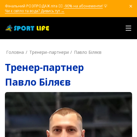
Фінальний РОЗПРОДАЖ літа ❤️‍🔥
-90% на абонементи!
💡
Чи є світло та вода? Дивись тут →
Головна
Тренери–партнери
Павло Біляєв
Тренер-партнер
Павло Біляєв