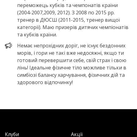
переможець кубкiв та чемпонатiв країни
(2004-2007,2009, 2012). З 2008 по 2015 рр.
тренер в ДЮСШ (2011-2015, тренер вищої
категорiї). Маю призерiв дитячих чемпiонатiв
та кубкiв країни.
Немає непрохідних доріг, не існує бездонних
морів, і гори не такi вже недосяжнi, якщо ти
готовий перевершити себе, свій страх і свою
лінь! Ідеальне фiзичне тіло можливе тiльки в
симбiозi балансу харчування, фiзичних дiй та
здорового вiдпочинку!
Клуби
Акції