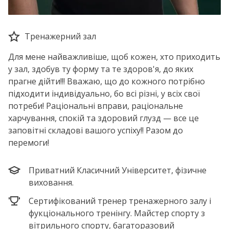
Тренажерний зал
Для мене найважливіше, щоб кожен, хто приходить
у зал, здобув ту форму та те здоров'я, до яких
прагне дiйти!!! Вважаю, що до кожного потрiбно
пiдходити iндивiдуально, бо всi рiзнi, у всiх свої
потреби! Рацiональнi вправи, рацiональне
харчування, спокiй та здоровий глузд — все це
заповiтнi складовi вашого успiху!! Разом до
перемоги!
Приватний Класичний Унiверситет, фізичне
виховання.
Сертифікований тренер тренажерного залу і
фукціонального тренінгу. Майстер спорту з
вiтрильного спорту, багаторазовий