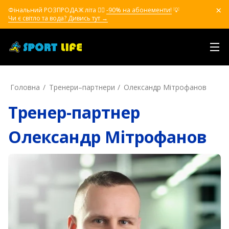
Фінальний РОЗПРОДАЖ літа ❤️‍🔥
-90% на абонементи!
💡
Чи є світло та вода? Дивись тут →
Головна
Тренери–партнери
Олександр Мітрофанов
Тренер-партнер
Олександр Мітрофанов