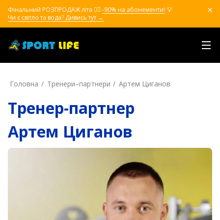
Фінальний РОЗПРОДАЖ літа ❤️‍🔥
-90% на абонементи!
💡
Чи є світло та вода? Дивись тут →
Головна
Тренери–партнери
Артем Циганов
Тренер-партнер
Артем Циганов