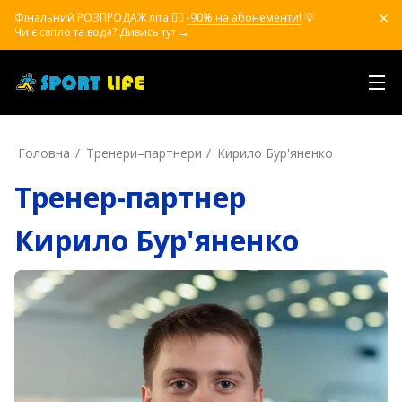
Фінальний РОЗПРОДАЖ літа ❤️‍🔥
-90% на абонементи!
💡
Чи є світло та вода? Дивись тут →
Головна
Тренери–партнери
Кирило Бур'яненко
Тренер-партнер
Кирило Бур'яненко