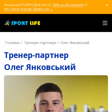
Фінальний РОЗПРОДАЖ літа ❤️‍🔥
-90% на абонементи!
💡
Чи є світло та вода? Дивись тут →
Головна
Тренери–партнери
Олег Янковський
Тренер-партнер
Олег Янковський