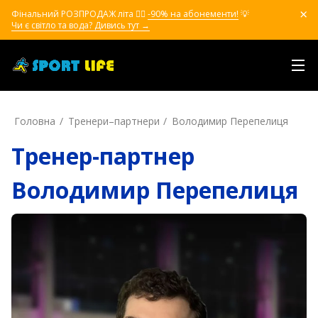
Фінальний РОЗПРОДАЖ літа ❤️‍🔥
-90% на абонементи!
💡
Чи є світло та вода? Дивись тут →
Головна
Тренери–партнери
Володимир Перепелиця
Тренер-партнер
Володимир Перепелиця