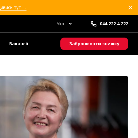
Дивись тут →
Укр
044 222 4 222
Вакансії
Забронювати знижку