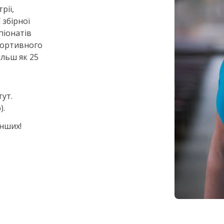
рії,
 збірної
піонатів
спортивного
льш як 25
ут.
).
інших!