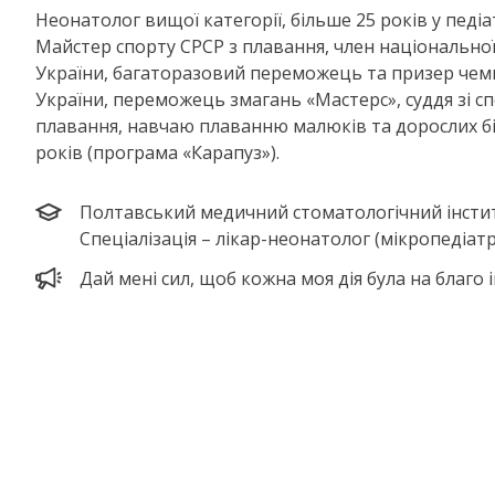
Неонатолог вищої категорії, більше 25 років у педіат
Майстер спорту СРСР з плавання, член національної
України, багаторазовий переможець та призер чем
України, переможець змагань «Мастерс», суддя зі 
плавання, навчаю плаванню малюків та дорослих бі
років (програма «Карапуз»).
Полтавський медичний стоматологічний інстит
Спеціалізація – лікар-неонатолог (мікропедіатр
Дай мені сил, щоб кожна моя дія була на благо 