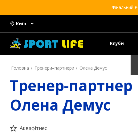
Фінальний Р
Київ
Клуби
Головна
Тренери–партнери
Олена Демус
Тренер-партнер
Олена Демус
Аквафітнес