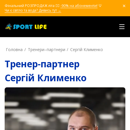
Фінальний РОЗПРОДАЖ літа ❤️‍🔥
-90% на абонементи!
💡
Чи є світло та вода? Дивись тут →
Головна
Тренери–партнери
Сергій Клименко
Тренер-партнер
Сергій Клименко