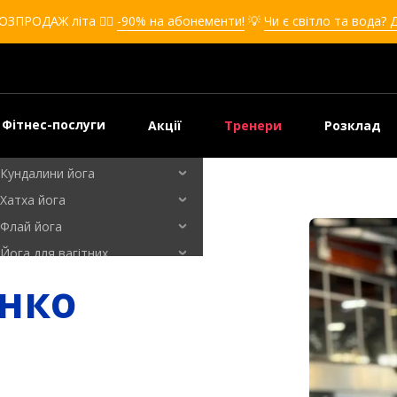
Кікбоксинг для дівчат
ОЗПРОДАЖ літа ❤️‍🔥
-90% на абонементи!
💡
Чи є світло та вода? 
Кікбоксинг для дітей
Самооборона
Самооборона для дівчат
Самооборона для дітей
Фітнес-послуги
Акції
Тренери
Розклад
Бальні танці
Кундалини йога
Хатха йога
Флай йога
Йога для вагітних
Кардіо зал
нко