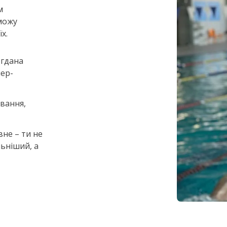
м
можу
х.
огдана
нер-
вання,
вне – ти не
льніший, а