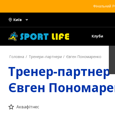
Фінальний Р
Київ
Клуби
Головна
Тренери–партнери
Євген Пономаренко
Тренер-партнер
Євген Пономаре
Аквафітнес