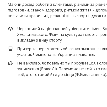
Маючи досвід роботи з клієнтами, різними за рівне
підготовки, станом здоров'я, ритмом життя – допо
поставити правильні, реальні цілі в спорті і досягти ї
Черкаський національний університет імені Б
Хмельницького. Фізична культура і спорт. Тре
викладач з виду спорту.
Призер та переможець обласних змагань з пла
учасник Чемпіонатів України з плавання.
Не важливо, як повільно ты просуваєшся. Голо
зупиняєшся (Брюс Лі). Переможе не той, хто си
той, хто готовий йти до кінця (Ф.Ємельяненко).