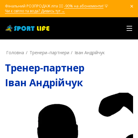
Фінальний РОЗПРОДАЖ літа ❤️‍🔥
-90% на абонементи!
💡
Чи є світло та вода? Дивись тут →
Головна
Тренери–партнери
Іван Андрійчук
Тренер-партнер
Іван Андрійчук