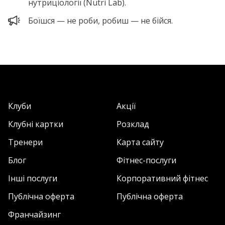
нутриціології (Nutri Lab).
Боїшся — не роби, робиш — не бійся.
Клуби
Акції
Клубні картки
Розклад
Тренери
Карта сайту
Блог
Фітнес-послуги
Інші послуги
Корпоративний фітнес
Публічна оферта
Публічна оферта
Франчайзинг