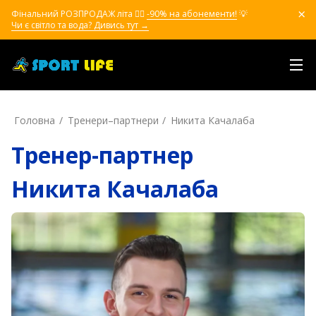
Фінальний РОЗПРОДАЖ літа ❤️‍🔥
-90% на абонементи!
💡
Чи є світло та вода? Дивись тут →
Головна
Тренери–партнери
Никита Качалаба
Тренер-партнер
Никита Качалаба