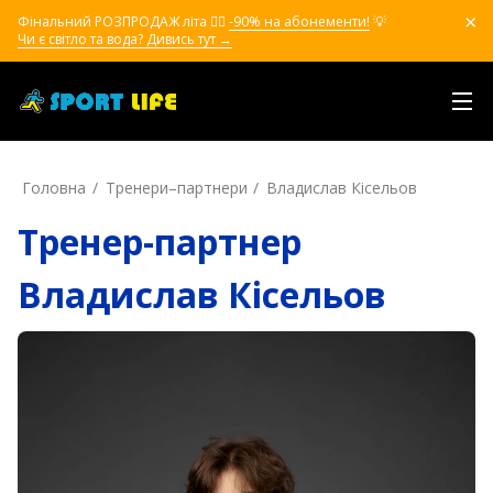
Фінальний РОЗПРОДАЖ літа ❤️‍🔥
-90% на абонементи!
💡
Чи є світло та вода? Дивись тут →
Головна
Тренери–партнери
Владислав Кісельов
Тренер-партнер
Владислав Кісельов