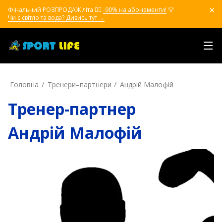
Фінальний РОЗПРОДАЖ літа ❤️‍🔥
-90% на абонементи!
💡
Чи є світло та вода? Дивись тут →
Головна
Тренери–партнери
Андрій Малофій
Тренер-партнер
Андрій Малофій