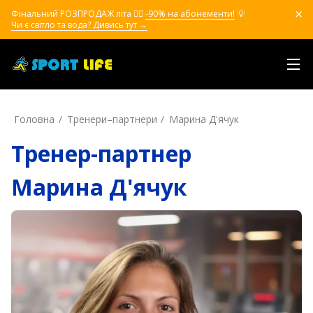
Фінальний РОЗПРОДАЖ літа ❤️‍🔥
-90% на абонементи!
💡
Чи є світло та вода? Дивись тут →
Головна
Тренери–партнери
Марина Д'ячук
Тренер-партнер
Марина Д'ячук