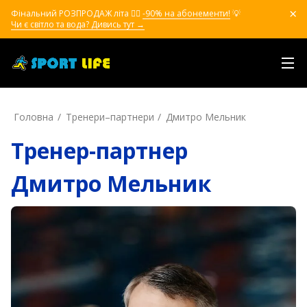
Фінальний РОЗПРОДАЖ літа ❤️‍🔥
-90% на абонементи!
💡
Чи є світло та вода? Дивись тут →
Головна
Тренери–партнери
Дмитро Мельник
Тренер-партнер
Дмитро Мельник