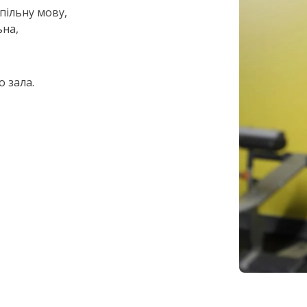
пільну мову,
ьна,
 зала.