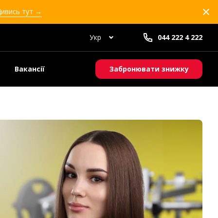
Дивись тут →
Укр
044 222 4 222
Вакансії
Забронювати знижку