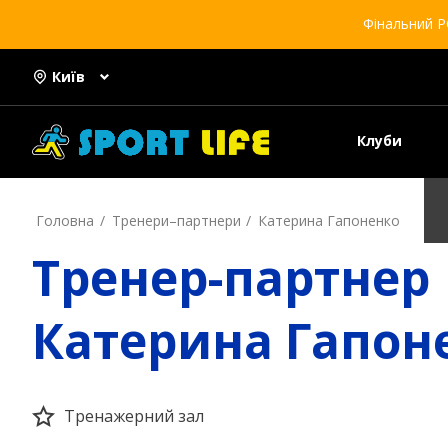
Фінальний Р
Київ
Клуби
Головна
Тренери–партнери
Катерина Гапоненко
Тренер-партнер
Катерина Гапон
Тренажерний зал