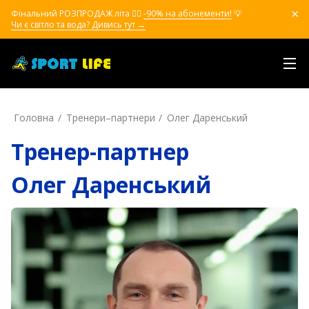
Фінальний РОЗПРОДАЖ літа ❤️‍🔥
-90% на абонементи!
💡
Чи є світло та вода? Дивись тут →
Головна
Тренери–партнери
Олег Даренський
Тренер-партнер
Олег Даренський