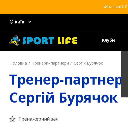
Фінальний Р
Київ
Клуби
Головна
Тренери–партнери
Сергій Бурячок
Тренер-партнер
Сергій Бурячок
Тренажерний зал