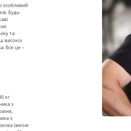
аю особливий
ків. Будь-
каві
ких
іку та
ш високої
а. Все це –
80 кг
ника з
раїни,
ника з
аркова (весна