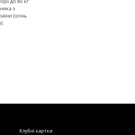
орії до 80 кг
сника з
раїни (осінь
).
Клубні картки