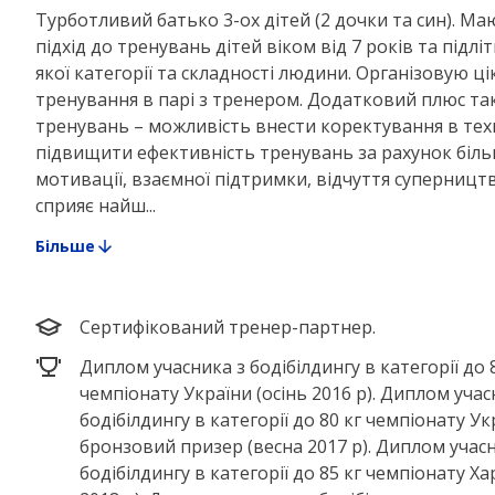
Турботливий батько 3-ох дітей (2 дочки та син). М
підхід до тренувань дітей віком від 7 років та підліт
якої категорії та складності людини. Організовую ці
тренування в парі з тренером. Додатковий плюс та
тренувань – можливість внести коректування в техн
підвищити ефективність тренувань за рахунок біль
мотивації, взаємної підтримки, відчуття суперництв
сприяє найш...
Більше
Сертифікований тренер-партнер.
Диплом учасника з бодібілдингу в категорії до 
чемпіонату України (осінь 2016 р). Диплом учас
бодібілдингу в категорії до 80 кг чемпіонату Ук
бронзовий призер (весна 2017 р). Диплом учас
бодібілдингу в категорії до 85 кг чемпіонату Х