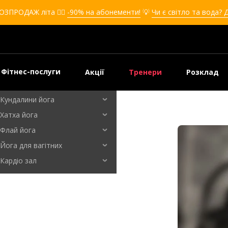
Кікбоксинг для дівчат
ОЗПРОДАЖ літа ❤️‍🔥
-90% на абонементи!
💡
Чи є світло та вода? 
Кікбоксинг для дітей
Самооборона
Самооборона для дівчат
Самооборона для дітей
Фітнес-послуги
Акції
Тренери
Розклад
Бальні танці
Кундалини йога
Хатха йога
Флай йога
Йога для вагітних
Кардіо зал