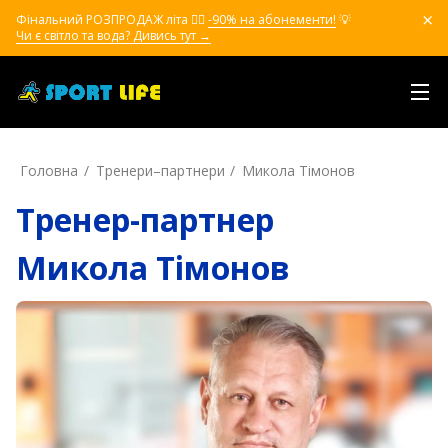
Фінальний РОЗПРОДАЖ літа ❤️‍🔥
-90% на абонементи!
💡
Чи є світло та вода? Дивись тут →
Головна
Тренери–партнери
Микола Тімонов
Тренер-партнер
Микола Тімонов