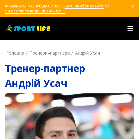
Фінальний РОЗПРОДАЖ літа ❤️‍🔥
-90% на абонементи!
💡
Чи є світло та вода? Дивись тут →
Головна
Тренери–партнери
Андрій Усач
Тренер-партнер
Андрій Усач