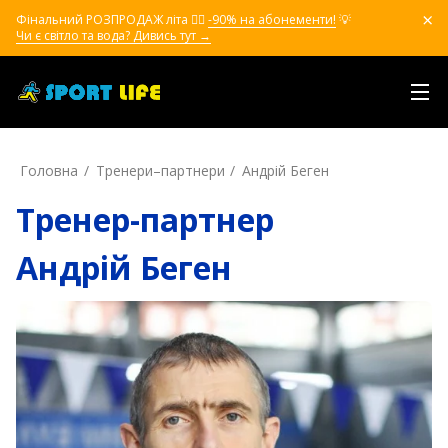
Фінальний РОЗПРОДАЖ літа ❤️‍🔥
-90% на абонементи!
💡
Чи є світло та вода? Дивись тут →
Головна
Тренери–партнери
Андрій Беген
Тренер-партнер
Андрій Беген