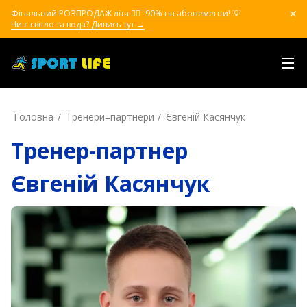
Фінальний РОЗПРОДАЖ літа ❤️‍🔥
-90% на абонементи!
💡
Чи є світло та вода? Дивись тут →
Головна
Тренери–партнери
Євгеній Касянчук
Тренер-партнер
Євгеній Касянчук