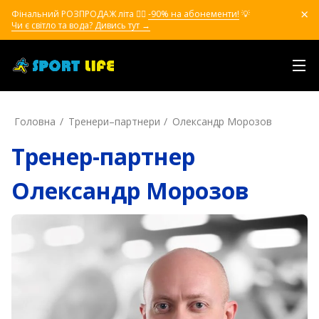
Фінальний РОЗПРОДАЖ літа ❤️‍🔥
-90% на абонементи!
💡
Чи є світло та вода? Дивись тут →
Головна
Тренери–партнери
Олександр Морозов
Тренер-партнер
Олександр Морозов