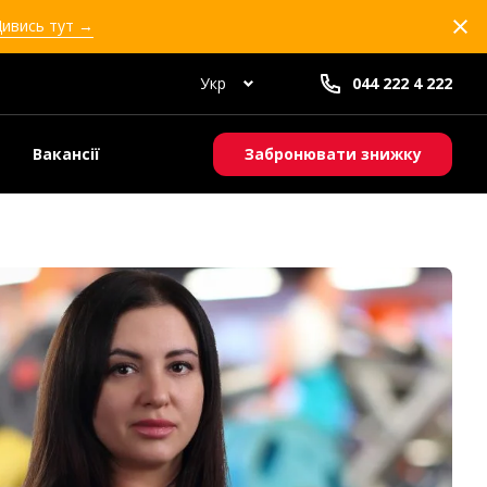
Дивись тут →
Укр
044 222 4 222
Вакансії
Забронювати знижку