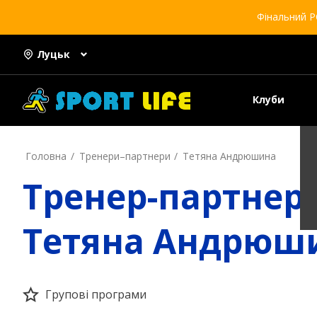
Фінальний Р
Луцьк
Клуби
Головна
Тренери–партнери
Тетяна Андрюшина
Тренер-партнер
Тетяна Андрюш
Групові програми