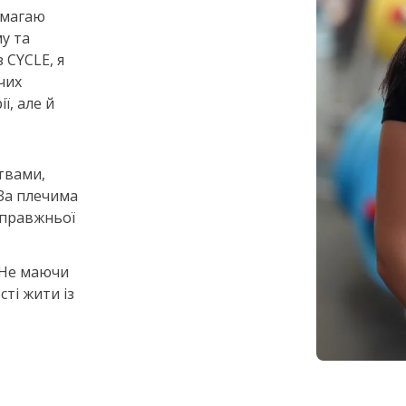
омагаю
у та
 CYCLE, я
чих
ї, але й
твами,
За плечима
справжньої
 Не маючи
ті жити із