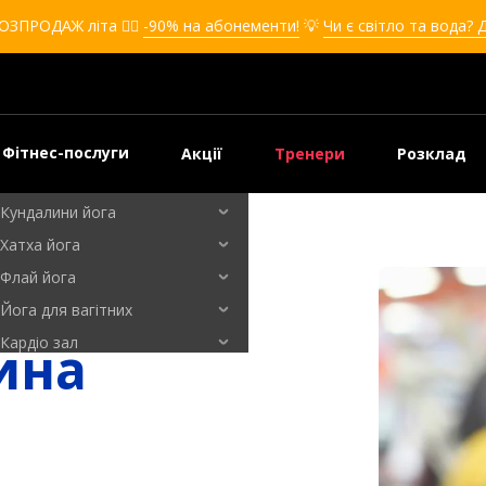
Кікбоксинг для дівчат
ОЗПРОДАЖ літа ❤️‍🔥
-90% на абонементи!
💡
Чи є світло та вода? 
Кікбоксинг для дітей
Самооборона
Самооборона для дівчат
Самооборона для дітей
Фітнес-послуги
Акції
Тренери
Розклад
Бальні танці
Кундалини йога
Хатха йога
Флай йога
Йога для вагітних
Кардіо зал
ина