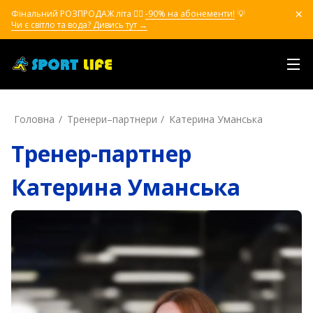
Фінальний РОЗПРОДАЖ літа ❤️‍🔥
-90% на абонементи!
💡
Чи є світло та вода? Дивись тут →
Головна
Тренери–партнери
Катерина Уманська
Тренер-партнер
Катерина Уманська