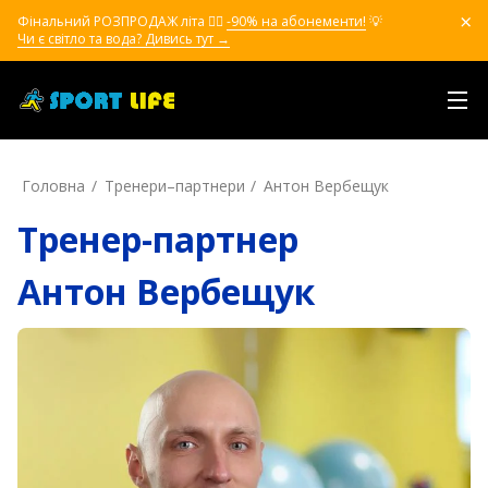
Фінальний РОЗПРОДАЖ літа ❤️‍🔥
-90% на абонементи!
💡
Чи є світло та вода? Дивись тут →
Головна
Тренери–партнери
Антон Вербещук
Тренер-партнер
Антон Вербещук