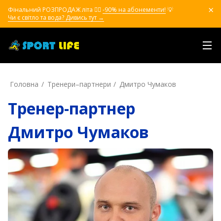
Фінальний РОЗПРОДАЖ літа ❤️‍🔥
-90% на абонементи!
💡
Чи є світло та вода? Дивись тут →
Головна
Тренери–партнери
Дмитро Чумаков
Тренер-партнер
Дмитро Чумаков