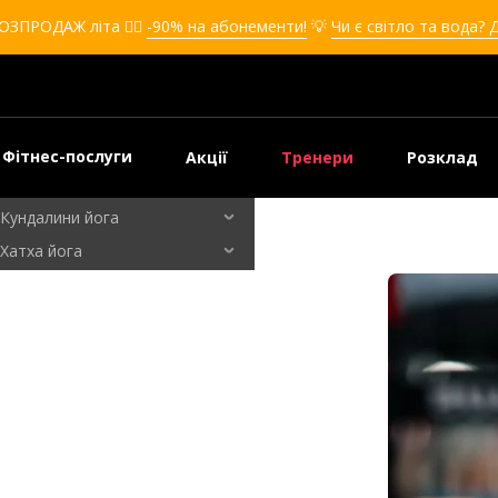
Кікбоксинг для дівчат
ОЗПРОДАЖ літа ❤️‍🔥
-90% на абонементи!
💡
Чи є світло та вода? 
Кікбоксинг для дітей
Самооборона
Самооборона для дівчат
Самооборона для дітей
Фітнес-послуги
Акції
Тренери
Розклад
Бальні танці
Кундалини йога
Хатха йога
Флай йога
Йога для вагітних
Кардіо зал