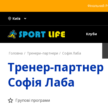
Фінальний Р
Київ
Клуби
Головна
Тренери–партнери
Софія Лаба
Тренер-партнер
Софія Лаба
Групові програми