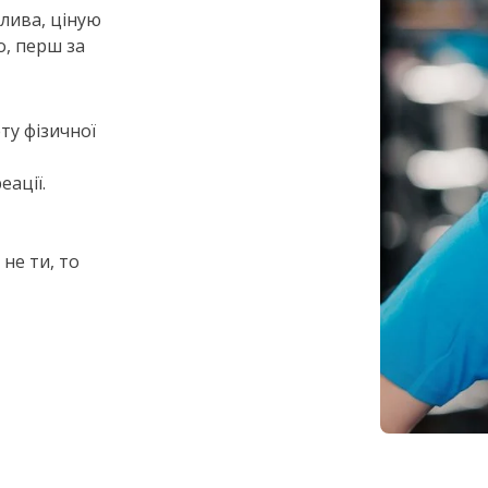
лива, ціную
о, перш за
ту фізичної
еації.
 не ти, то