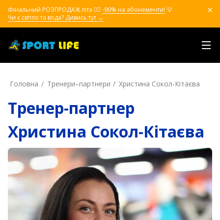
Фінальний РОЗПРОДАЖ літа ❤️‍🔥
-90% на абонементи!
💡
Чи є світло та вода? Дивись тут →
Головна
Тренери–партнери
Христина Сокол-Кітаєва
Тренер-партнер
Христина Сокол-Кітаєва