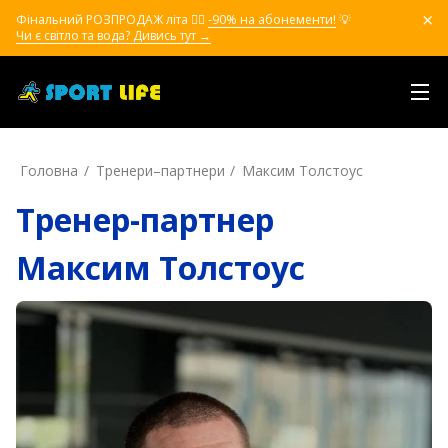
Фінальний РОЗПРОДАЖ літа ❤️‍🔥
-90% на абонементи!
💡
Чи є світло та вода? Дивись тут →
Головна
Тренери–партнери
Максим Толстоус
Тренер-партнер
Максим Толстоус