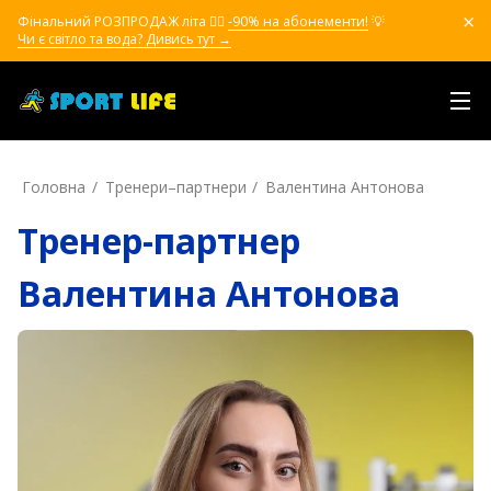
Фінальний РОЗПРОДАЖ літа ❤️‍🔥
-90% на абонементи!
💡
Чи є світло та вода? Дивись тут →
Головна
Тренери–партнери
Валентина Антонова
Тренер-партнер
Валентина Антонова