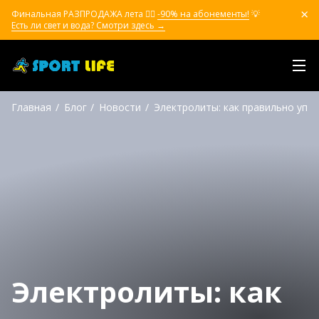
Финальная РАЗПРОДАЖА лета ❤️‍🔥
-90% на абонементы!
💡
Есть ли свет и вода? Смотри здесь →
Главная
Блог
Новости
Электролиты: как правильно упо
Электролиты: как