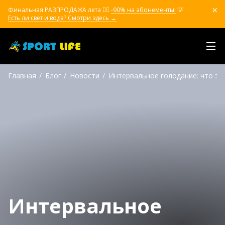
Финальная РАЗПРОДАЖА лета ❤️‍🔥
-90% на абонементы!
💡
Есть ли свет и вода? Смотри здесь →
Главная
Блог
Новости
Интервальное голодание: что эт
Интервальное