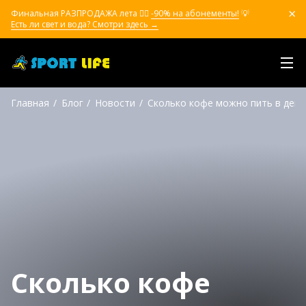
Финальная РАЗПРОДАЖА лета ❤️‍🔥
-90% на абонементы!
💡
Есть ли свет и вода? Смотри здесь →
Главная
Блог
Новости
Сколько кофе можно пить в день
Сколько кофе