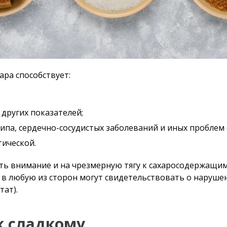
ра способствует:
 других показателей;
ипа, сердечно-сосудистых заболеваний и иных проблем 
тической.
ь внимание и на чрезмерную тягу к сахаросодержащим 
ы в любую из сторон могут свидетельствовать о наруше
тат).
к сладкому