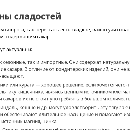
ны сладостей
 вопроса, как перестать есть сладкое, важно учитыват
м, содержащим сахар.
дут актуальны:
к сезонные, так и импортные. Они содержат натуральну
ие сахара. В отличие от кондитерских изделий, они не
 насыщают.
ики или курага — хорошее решение, если хочется чего-т
льтику кишечника, являясь ценным источником клетчат
 сахаров их не стоит употреблять в большом количеств
индаль, кешью и др. могут удовлетворить эту тягу за сч
ни обеспечивают длительное насыщение и помогают изб
 источник магния, цинка.
. Стевия, сироп топинамбура или немного мёда — подх