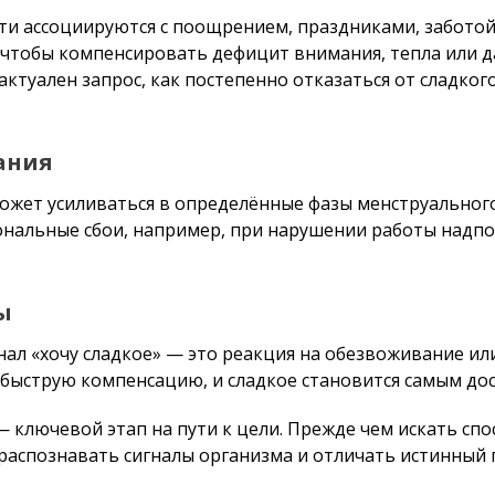
сти ассоциируются с поощрением, праздниками, забото
 а чтобы компенсировать дефицит внимания, тепла или да
актуален запрос, как постепенно отказаться от сладкого,
ания
ожет усиливаться в определённые фазы менструального
ональные сбои, например, при нарушении работы над
ы
нал «хочу сладкое» — это реакция на обезвоживание или 
 быструю компенсацию, и сладкое становится самым до
ключевой этап на пути к цели. Прежде чем искать спо
 распознавать сигналы организма и отличать истинный