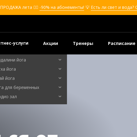
кбоксинг для девушек
ПРОДАЖА лета ❤️‍🔥
-90% на абонементы!
💡
Есть ли свет и вода?
боксинг для детей
мооборона
мооборона для девушек
мооборона для детей
тнес-услуги
Акции
Тренеры
Расписание
льные танцы
ндалини йога
советы и проверенные методы
ха йога
ай йога
га для беременных
рдио зал