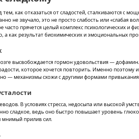
 тем, как отказаться от сладостей, сталкиваются с м
анно не звучало, это не просто слабость или «слабая в
е часто прячется целый комплекс психологических и фи
но, а как результат биохимических и эмоциональных про
к
 мозге высвобождается гормон удовольствия — дофамин.
дости, которое хочется повторить. Именно поэтому и
жно — механизмы схожи с другими формами привыкания
усталости
еводов. В условиях стресса, недосыпа или высокой умс
нно сладкое, ведь оно быстро повышает уровень глюкоз
м мнимый прилив сил.
ь