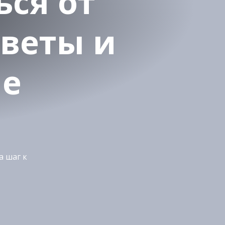
ься от
оветы и
ые
а шаг к