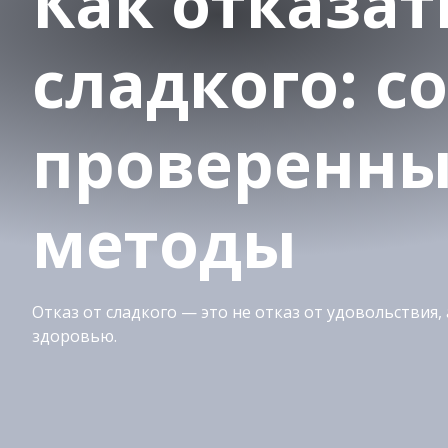
Как отказат
сладкого: с
проверенн
методы
Отказ от сладкого — это не отказ от удовольствия, 
здоровью.