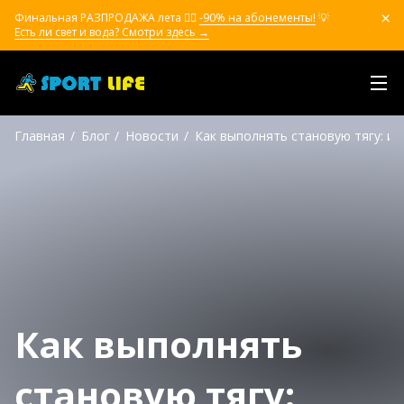
Финальная РАЗПРОДАЖА лета ❤️‍🔥
-90% на абонементы!
💡
Есть ли свет и вода? Смотри здесь →
Главная
Блог
Новости
Как выполнять становую тягу: и
Как выполнять
становую тягу: