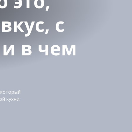
 это,
вкус, с
 и в чем
 который
й кухни.