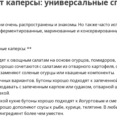
т каперсы: универсальные с
и очень распространены и знакомы. Но также часто ис
ся ферментированные, маринованные и консервированны
ные каперсы: **
дят к овощным салатам на основе огурцов, помидоров, 
орошо сочетаются с салатами из отварного картофеля, с
 заменяют соленые огурцы или квашеные компоненты.
дачных вариантов. Бутоны хорошо подходят к запеченно
подавать с запеченным карпом или судаком, отварной 
вкой.
ской кухне бутоны хорошо подходят к йогуртовым и сме
рошо дополняют соусы к рыбе, курице, телятине. В любы
 ингредиент более чем уместен.