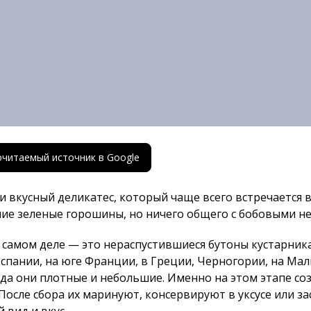
почитаемый источник в Google
и вкусный деликатес, который чаще всего встречается
шие зеленые горошины, но ничего общего с бобовыми н
а самом деле — это нераспустившиеся бутоны кустарника
Испании, на юге Франции, в Греции, Черногории, на Ма
гда они плотные и небольшие. Именно на этом этапе с
После сбора их маринуют, консервируют в уксусе или з