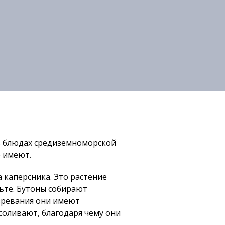
 в блюдах средиземноморской
е имеют.
 каперсника. Это растение
льте. Бутоны собирают
озревания они имеют
асоливают, благодаря чему они