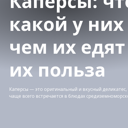
Каперсы: что
какой у них 
чем их едят
их польза
Каперсы — это оригинальный и вкусный деликатес,
чаще всего встречается в блюдах средиземноморско