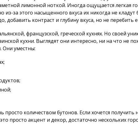
аметной лимонной ноткой. Иногда ощущается легкая гор
о из-за этого насыщенного вкуса их никогда не кладут
, добавить контраст и глубину вкуса, но не перебить 
льянской, французской, греческой кухнях. Но своей ун
инской кухни. Выглядят они интересно, ни на что не п
. Они уместны:
х;
одуктов;
иной;
ь просто количеством бутонов. Если хочется получить
 это просто акцент и декор, достаточно нескольких гор