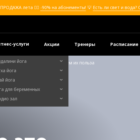
кбоксинг для девушек
ПРОДАЖА лета ❤️‍🔥
-90% на абонементы!
💡
Есть ли свет и вода?
боксинг для детей
мооборона
мооборона для девушек
мооборона для детей
тнес-услуги
Акции
Тренеры
Расписание
льные танцы
ндалини йога
 у них вкус, с чем их едят и в чем их польза
ха йога
ай йога
га для беременных
рдио зал