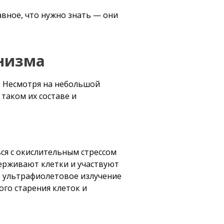
авное, что нужно знать — они
анизма
н. Несмотря на небольшой
 таком их составе и
ся с окислительным стрессом
ерживают клетки и участвуют
, ультрафиолетовое излучение
го старения клеток и