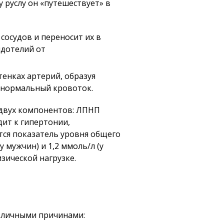
 руслу он «путешествует» в
сосудов и переносит их в
ндотелий от
тенках артерий, образуя
я нормальный кровоток.
 двух компонентов: ЛПНП
ит к гипертонии,
тся показатель уровня общего
 мужчин) и 1,2 ммоль/л (у
зической нагрузке.
зличными причинами: