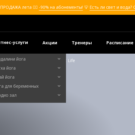
кбоксинг для девушек
ПРОДАЖА лета ❤️‍🔥
-90% на абонементы!
💡
Есть ли свет и вода?
боксинг для детей
мооборона
мооборона для девушек
мооборона для детей
тнес-услуги
Акции
Тренеры
Расписание
льные танцы
ндалини йога
н: эффективные советы от Sport Life
ха йога
ай йога
га для беременных
рдио зал