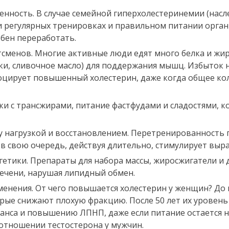
нность. В случае семейной гиперхолестеринемии (насл
и регулярных тренировках и правильном питании орга
бен переработать.
сменов. Многие активные люди едят много белка и жир
ки, сливочное масло) для поддержания мышц. Избыток
оцирует повышенный холестерин, даже когда общее кол
ки с трансжирами, питание фастфудами и сладостями, 
 нагрузкой и восстановлением. Перетренированность
, в свою очередь, действуя длительно, стимулирует выр
гетики. Препараты для набора массы, жиросжигатели и
печени, нарушая липидный обмен.
менения. От чего повышается холестерин у женщин? До
ые снижают плохую фракцию. После 50 лет их уровень 
анса и повышению ЛПНП, даже если питание остается 
 отношении тестостерона у мужчин.