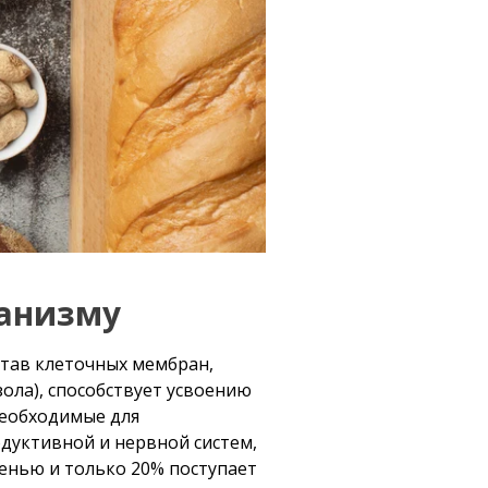
ганизму
став клеточных мембран,
зола), способствует усвоению
необходимые для
дуктивной и нервной систем,
ченью и только 20% поступает