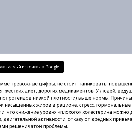
почитаемый источник в Google
амме тревожные цифры, не стоит паниковать: повыше
, жестких диет, дорогих медикаментов. У людей, веду
попротеидов низкой плотности) выше нормы. Причины 
к насыщенных жиров в рационе, стресс, гормональные 
и, что снижение уровня «плохого» холестерина можно 
двигательной активности, отказу от вредных привычек.
ами решения этой проблемы.