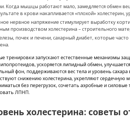
. Когда мышцы работают мало, замедляется обмен вещ
ультате в крови накапливается «плохой» холестерин, у
нное нервное напряжение стимулирует выработку корти
ивным производством холестерина – строительного мате
лезы, почек и печени, сахарный диабет, которые част
ена.
ные тренировки запускают естественные механизмы защ
ипопротеидов, ускоряется липидный обмен, улучшается
ьный фон, поддерживаются вес тела и уровень сахара 
бствуют снижению холестерина, укрепляют сердечную 
ниматься без перегрузок, сочетать аэробные и силовы
ровать ЛПНП.
овень холестерина: советы о