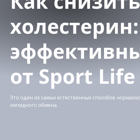
Как снизит
холестерин:
эффективны
от Sport Life
Это один из самых естественных способов нормали
липидного обмена.