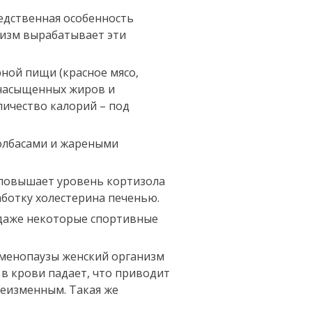
едственная особенность
низм вырабатывает эти
ной пищи (красное мясо,
 насыщенных жиров и
ичество калорий – под
колбасами и жареными
 повышает уровень кортизола
аботку холестерина печенью.
 даже некоторые спортивные
 менопаузы женский организм
в крови падает, что приводит
неизменным. Такая же