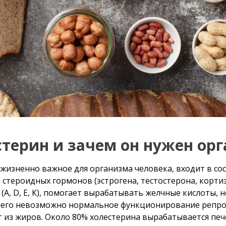
стерин и зачем он нужен ор
жизненно важное для организма человека, входит в со
и стероидных гормонов (эстрогена, тестостерона, корти
А, D, Е, К), помогает вырабатывать желчные кислоты, 
него невозможно нормальное функционирование репро
т из жиров. Около 80% холестерина вырабатывается пе