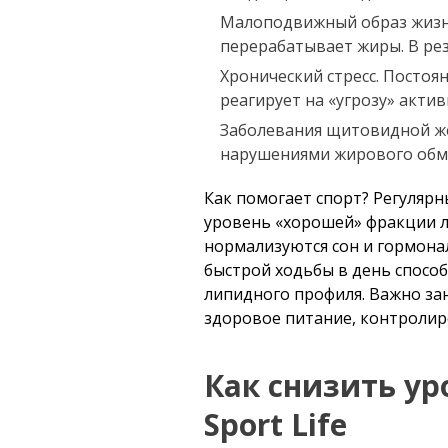
Малоподвижный образ жизни
перерабатывает жиры. В рез
Хронический стресс. Постоя
реагирует на «угрозу» акт
Заболевания щитовидной же
нарушениями жирового обм
Как помогает спорт? Регуляр
уровень «хорошей» фракции л
нормализуются сон и гормонал
быстрой ходьбы в день спосо
липидного профиля. Важно за
здоровое питание, контроли
Как снизить ур
Sport Life