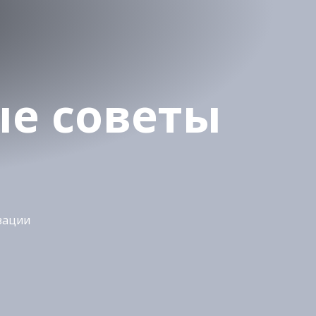
ь
е советы
зации