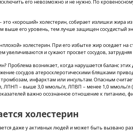
сключить его невозможно и не нужно. По кровеносному
 это «хороший» холестерин, собирает излишки жира из 
ем выше его уровень, тем лучше защищен сосудистый э
«плохой» холестерин. При его избытке жир оседает на с
ем увеличиваются и сужают просвет сосудов, затрудня
ин? Проблема возникает, когда нарушается баланс этих
жение сосудов атеросклеротическими бляшками привод
 тромбозам, инфарктам или инсультам. Опасным считае
, ЛПНП – выше 3,0 ммоль/л, ЛПВП – менее 1,0 ммоль/л (у
оказателей важно осознанное отношение к питанию, фи
ается холестерин
ется даже у активных людей и может быть вызвано ра