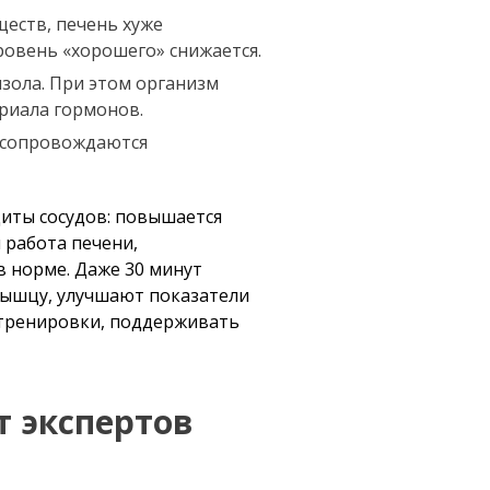
еств, печень хуже
ровень «хорошего» снижается.
зола. При этом организм
риала гормонов.
о сопровождаются
иты сосудов: повышается
 работа печени,
в норме. Даже 30 минут
мышцу, улучшают показатели
е тренировки, поддерживать
т экспертов