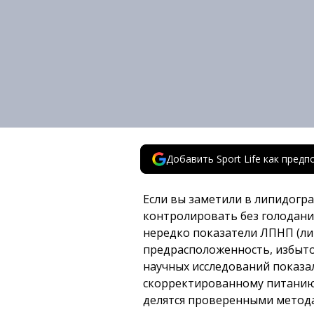
Добавить Sport Life как пред
Если вы заметили в липидогр
контролировать без голодания
нередко показатели ЛПНП (ли
предрасположенность, избыто
научных исследований показал
скорректированному питанию, 
делятся проверенными метод