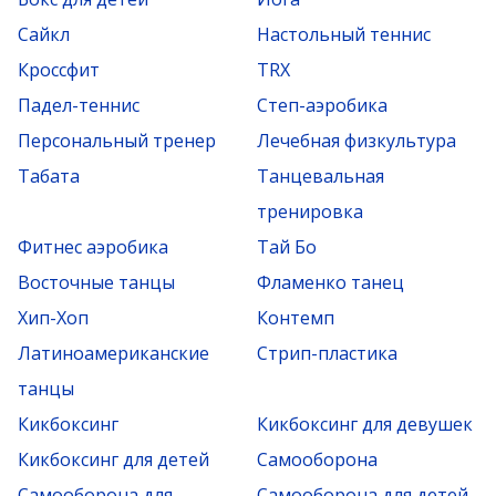
Сайкл
Настольный теннис
Кроссфит
TRX
Падел-теннис
Степ-аэробика
Персональный тренер
Лечебная физкультура
Табата
Танцевальная
тренировка
Фитнес аэробика
Тай Бо
Восточные танцы
Фламенко танец
Хип-Хоп
Контемп
Латиноамериканские
Стрип-пластика
танцы
Кикбоксинг
Кикбоксинг для девушек
Кикбоксинг для детей
Самооборона
Самооборона для
Самооборона для детей