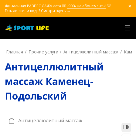
Финальная РАЗПРОДАЖА лета ❤️‍🔥
-90% на абонементы!
💡
Есть ли свет и вода? Смотри здесь →
Главная
Прочие услуги
Антицеллюлитный массаж
Каме
Антицеллюлитный
массаж Каменец-
Подольский
Антицеллюлитный массаж